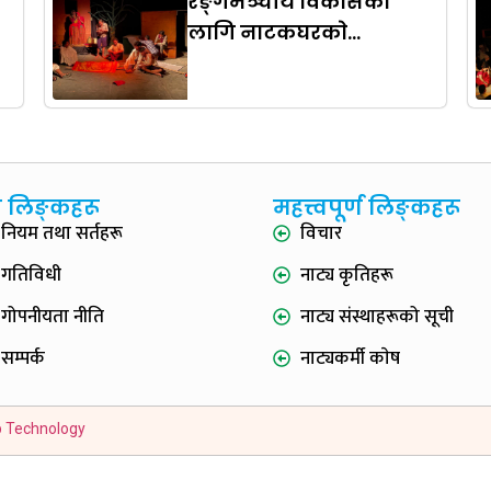
रङ्गमञ्चीय विकासका
लागि नाटकघरकाे
आवश्यकताः एक बहस
रुत लिङ्कहरू
महत्त्वपूर्ण लिङ्कहरू
नियम तथा सर्तहरू
विचार
गतिविधी
नाट्य कृतिहरू
गोपनीयता नीति
नाट्य संस्थाहरूको सूची
सम्पर्क
नाट्यकर्मी काेष
p Technology