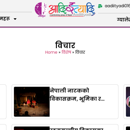
aadiityadi0
रमहरू
ग्याले
विचार
Home
»
विशेष
»
विचार
नेपाली नाटकको
विकासक्रम, भूमिका र
वर्तमान अवस्था