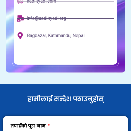
aadiityadi.com
info@aadiityadi.org
Bagbazar, Kathmandu, Nepal
हामीलाई सन्देश पठाउनुहोस्
तपाईंको पूरा नाम